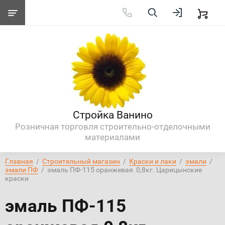
Стройка Ванино
Розничная торговля строительно-отделочными
материалами
Главная
  /  
Строительный магазин
  /  
Краски и лаки
  /  
эмали
  /  
эмали ПФ
  /  эмаль ПФ-115 оранжевая  0,8кг. Царицынские 
краски
эмаль ПФ-115